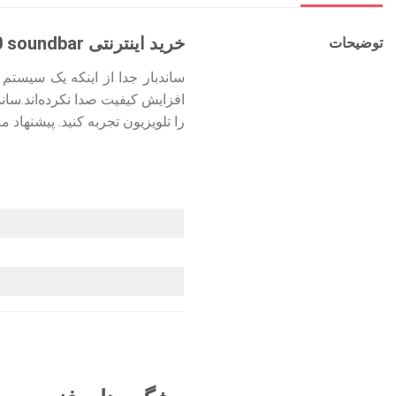
خرید اینترنتی Samsung HW-T650 soundbar
توضیحات
ساندبار جدا از اینکه یک سیستم 
افزایش کیفیت صدا نکرده‌اند.سان
را تلویزیون تجربه کنید. پیشنهاد ما به شما ساندبار 3.1 کاناله