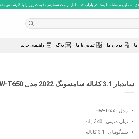
 به دلیل نوسانات قیمت در بازار، حتما قبل از ثبت سفارش، قیمت روز را با کارشناس بخش فروش چ
ها
درباره ما
تماس با ما
بلاگ
راهنمای خرید
ساندبار 3.1 کاناله سامسونگ 2022 مدل HW-T650
مدل: HW-T650
توان صوتی :
340 وات
بلندگوهای :
3.1 کاناله