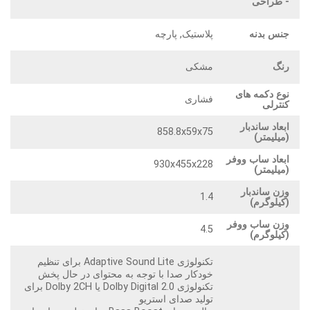
- طراحی
جنس بدنه
پلاستیک, پارچه
رنگ
مشکی
نوع دکمه های
فشاری
کنترلی
ابعاد ساندبار
858.8x59x75
(میلیمتر)
ابعاد ساب ووفر
930x455x228
(میلیمتر)
وزن ساندبار
1.4
(کیلوگرم)
وزن ساب ووفر
4.5
(کیلوگرم)
‌تکنولوژی Adaptive Sound Lite برای تنظیم
خودکار صدا با توجه به محتوای در حال پخش
تکنولوژی Dolby Digital 2.0 یا Dolby 2CH برای
تولید صدای استریو