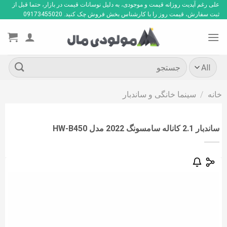
Ski
علی رغم آپدیت روزانه قیمت و موجودی، به دلیل نوسانات قیمت در بازار، حتما قبل از
ثبت سفارش، قیمت روز را با کارشناس بخش فروش چک کنید. 09173455020
t
conten
جستجو
برای:
خانه
/
سینما خانگی و ساندبار
ساندبار 2.1 کاناله سامسونگ 2022 مدل HW-B450