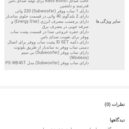
حالت صدای Bass Boost برای تولید صدای باس
قدرتمند و دلنشین
دارای 1 ساب ووفر (Subwoofer) 220 واتی
دارای 2 بلندگوی 40 واتی در قسمت جلوی ساندبار
سایر ویژگی ها
دارای برچسب مصرف انرژی (Energy Star) و
صرفه جویی در مصرف برق
دارای حفره خروجی صدا در قسمت پشت ساب
ووفر برای تقویت صدای باس
دارای دکمه ID SET پشت ساب ووفر برای اتصال
دستی ساب ووفر به ساندبار از طریق بلوتوث
دارای ساب ووفر (Subwoofer) بی سیم
(Wireless)
دارای ساب ووفر (Subwoofer) مدل PS-WB45T
نظرات (0)
دیدگاهها