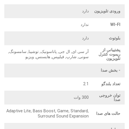
ورودی تلویزیون
دارد
WI-FI
ندارد
بلوتوث
دارد
پشتیبانی از
آر سی ای, ال جی, پاناسونیک, توشیبا, سامسونگ,
ریموت کنترل
سونی, شارپ, فیلیپس, هایسنس, ویزیو
تلویزیون
- بخش صدا
تعداد بلندگو
2.1
توان خروجی
300 وات
صدا
Adaptive Lite, Bass Boost, Game, Standard,
حالت های صدا
Surround Sound Expansion