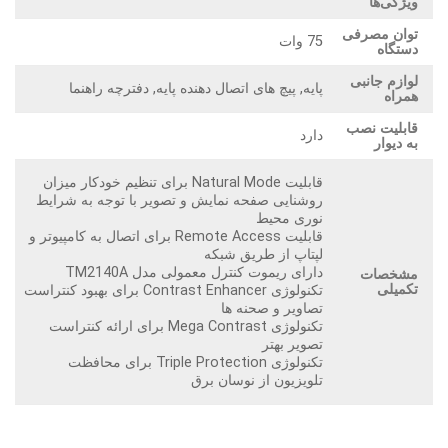
ویژگی‌ها
توان مصرفی
75 وات
دستگاه
لوازم جانبی
پایه, پیچ های اتصال دهنده پایه, دفترچه راهنما
همراه
قابلیت نصب
دارد
به دیوار
قابلیت Natural Mode برای تنظیم خودکار میزان
روشنایی صفحه نمایش و تصویر با توجه به شرایط
نوری محیط
قابلیت Remote Access برای اتصال به کامپیوتر و
لپتاپ از طریق شبکه
دارای ریموت کنترل معمولی مدل TM2140A
مشخصات
تکمیلی
تکنولوژی Contrast Enhancer برای بهبود کنتراست
تصاویر و صحنه ها
تکنولوژی Mega Contrast برای ارائه کنتراست
تصویر بهتر
تکنولوژی Triple Protection برای محافظت
تلویزیون از نوسان برق