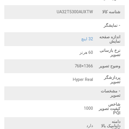
شناسه کالا
UA32T5300AUXTW
- نمایشگر
اندازه صفحه
32 اینچ
نمایش
نرخ بازسانی
60 هرتز
تصویر
وضوح تصویر
1366×768
پردازشگر
Hyper Real
تصویر
- مشخصات
تصویر
شاخص
1000
کیفیت تصویر
PQI
دامنه
دارد
داینامیک بالا