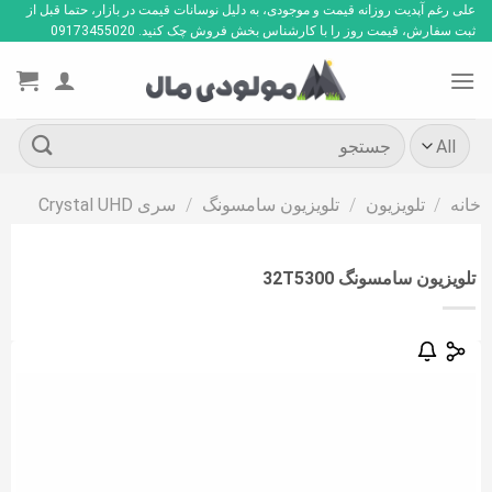
Ski
علی رغم آپدیت روزانه قیمت و موجودی، به دلیل نوسانات قیمت در بازار، حتما قبل از
ثبت سفارش، قیمت روز را با کارشناس بخش فروش چک کنید. 09173455020
t
conten
جستجو
برای:
خانه
/
تلویزیون
/
تلویزیون سامسونگ
/
سری Crystal UHD
تلویزیون سامسونگ 32T5300