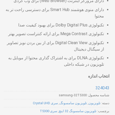
دارای مرورگر اینترنت (Web Browser) برای وب گردی
دارای منوی هوشمند Smart Hub برای دسترسی راحت تر به
محتوا
تکنولوژی Dolby Digital Plus برای بهبود کیفیت صدا
تکنولوژی Mega Contrast برای ارائه کنتراست تصویر بهتر
تکنولوژی Digital Clean View برای از بین بردن نویز تصاویر
از سیگنال دیجیتال
تکنولوژی DLNA برای به اشتراک گذاری محتوا از موبایل به
تلویزیون در شبکه داخلی
انتخاب اندازه
32
40
43
شناسه محصول:
samsung-32T5300
دسته:
تلویزیون
,
تلویزیون سامسونگ
,
سری Crystal UHD
برچسب:
تلویزیون سامسونگ 32 اینچ
,
سری T5300