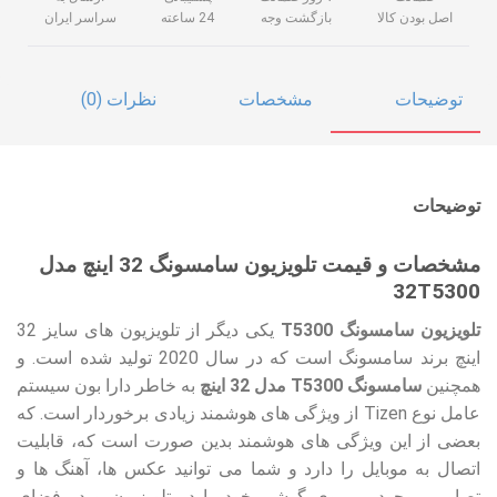
اصل بودن کالا
بازگشت وجه
24 ساعته
سراسر ایران
توضیحات
مشخصات
نظرات (0)
توضیحات
مشخصات و قیمت تلویزیون سامسونگ 32 اینچ مدل
32T5300
تلویزیون سامسونگ T5300
یکی دیگر از تلویزیون های سایز 32
اینچ برند سامسونگ است که در سال 2020 تولید شده است. و
همچنین
سامسونگ T5300 مدل 32 اینچ
به خاطر دارا بون سیستم
عامل نوع Tizen از ویژگی های هوشمند زیادی برخوردار است. که
بعضی از این ویژگی های هوشمند بدین صورت است که، قابلیت
اتصال به موبایل را دارد و شما می توانید عکس ها، آهنگ ها و
تصاویر موجود بر روی گوشی خود را در تلویزیون و در فضای