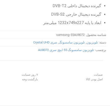
گیرنده دیجیتال داخلی DVB-T2
گیرنده دیجیتال خارجی DVB-S2
ابعاد با پایه 1232x749x227 میلی‌متر
شناسه محصول:
samsung-55AU8072
دسته:
تلویزیون
,
تلویزیون سامسونگ
,
سری Crystal UHD
برچسب:
تلویزیون سامسونگ 55 اینچ
,
سری AU8072
ضمانت
۷ روز ضمانت
اصل بودن کالا
بازگشت وجه