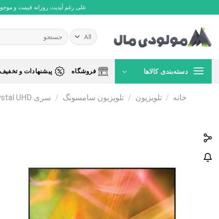
Ski
علی رغم آپدیت روزانه قیمت و موجودی،
t
conten
جستجو
برای:
دسته‌بندی کالاها
فروشگاه
پیشنهادات و تخفیف 
خانه
/
تلویزیون
/
تلویزیون سامسونگ
/
سری Crystal UHD