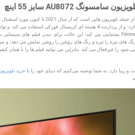
سونگ AU8072 سایز 55 اینچ
از جمله تلویزیون هایی است که از 
زیرا کیفیت صدا و تصویر بالایی دارد؛ و از پردازنده 4 هسته ای کریستال 
تصویری مانند فیلم میکر یا Filmmaker پشتیابنی می کند؛ این حالت برای دیدن
رنگ های تیره را تیره و رنگ های روشن را روشن نمایش می دهد؛ و می 
 شود را غیرفعال می کند. بنابراین می توانید فیلم ها را با همان کیف
یت و زیبا دارد. به شما توصیه می‌کنیم که دنیای خود را با
خرید تلویزیون‌ Crystal سامس
.