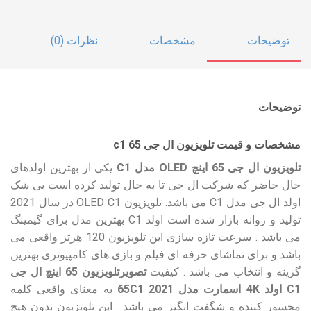
توضیحات
مشخصات
نظرات (0)
توضیحات
مشخصات و قیمت تلویزیون ال جی c1 65
تلویزیون ال جی 65 اینچ OLED مدل C1
یکی از بهترین اولدهای
حال حاضر که شرکت ال جی تا به حال تولید کرده است بی شک
اولد ال جی مدل C1 می باشد. تلویزیون OLED C1 در سال 2021
تولید و روانه بازار شده است اولد C1 بهترین مدل برای گیمینگ
می باشد . سرعت تازه سازی این تلویزیون 120 هرتز واقعی می
باشد و برای تماشای حرفه ای فیلم و بازی های کامپیوتری بهترین
گزینه و انتخاب می باشد . کیفیت
تصویرتلویزیون 65 اینچ ال جی
C1 اولد 4K اسمارت مدل 65C1 2021
به معنای واقعی کلمه
محسور کننده و شگفت انگیز می باشد . این تلویزیون بدون هیچ