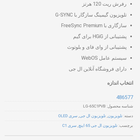
رفرش ریت 120 هرتز
تلویزیون گیمینگ سازگار با G-SYNC
سازگاری با FreeSync Premium
پشتیبانی از HGiG برای گیم
پشتیبانی از وای فای و بلوتوث
سیستم عامل WebOS
دارای فروشگاه آنلاین ال جی
انتخاب اندازه
48
65
77
شناسه محصول:
LG-65C1PVB
دسته:
تلویزیون
,
تلویزیون ال جی
,
سری OLED
برچسب:
تلویزیون ال جی 65 اینچ
,
سری C1