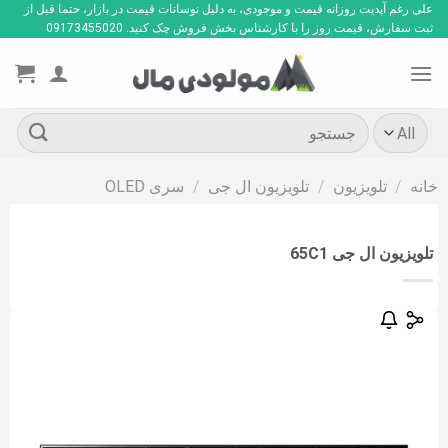
Ski
علی رغم آپدیت روزانه قیمت و موجودی، به دلیل نوسانات قیمت در بازار، حتما قبل از
ثبت سفارش، قیمت روز را با کارشناس بخش فروش چک کنید. 09173455020
t
conten
جستجو
برای:
خانه
/
تلویزیون
/
تلویزیون ال جی
/
سری OLED
تلویزیون ال جی 65C1