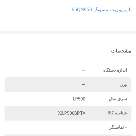
تلویزیون سامسونگ 65QN95B
مشخصات
اندازه دستگاه
—
وزن
—
سری مدل
LP500
شناسه کالا
32LP500BPTA
- نمایشگر