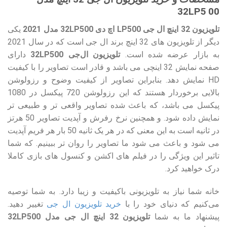
32LP5 00
تلویزیون 32 اینچ ال جی LP500 اچ دی 32LP500 مدل 2021
یکی
دیگر از تلویزیون های 32 اینچ برند ال جی است که در سال 2021
به بازار عرضه شده است.
تلویزیون ال‌جی 32LP500
دارای
صفحه نمایش 32 اینچی می باشد و قادر است تصاویر را با کیفیت
HD نمایش دهد. بنابراین تصاویر از کیفیت وضوح و رزولوشن
بالایی برخوردار هستند که این رزولوشن 720 پیکسل در 1080
پیکسل می باشد، که باعث شده تصاویر واقعی تر و طبیعی تر
نمایش داده شود. و همچنین نرخ رفرش و آپدیت تصاویر 50 هرتز
در ثانیه است به این معنی که در هر یک ثانیه 50 بار هر فریم آپدیت
می شود و باعث می شود ما تصاویر را روان تر ببینیم. که شما
تاثیر این ویژگی را در فیلم های اکشن و کنسول های بازی کاملا
درک خواهید کرد.
خانه شما نیاز به تلویزیونی باکیفیت و زیبا دارد. به شما توصیه
می‌کنیم که دنیای خود را با
خرید تلویزیون‌ ال جی
تغییر دهید.
پیشنهاد ما به شما
تلویزیون 32 اینچ ال جی مدل 32LP500