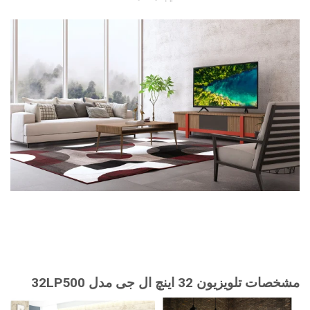
مشخصات تلویزیون 32 اینچ ال جی مدل 32LP500