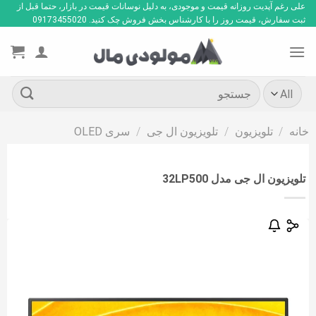
Ski
علی رغم آپدیت روزانه قیمت و موجودی، به دلیل نوسانات قیمت در بازار، حتما قبل از
ثبت سفارش، قیمت روز را با کارشناس بخش فروش چک کنید. 09173455020
t
conten
جستجو
برای:
خانه
/
تلویزیون
/
تلویزیون ال جی
/
سری OLED
تلویزیون ال جی مدل 32LP500