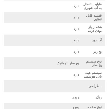
قابلیت اتصال
دارد
به آب شهری
قفسه قابل
دارد
تنظیم
هشدار باز
دارد
بودن درب
آب ریز
دارد
یخ ریز
دارد
نوع سیستم
یخ ساز اتوماتیک
یخ ساز
سیستم عیب
دارد
یابی هوشمند
- طراحی
رنگ
دودی
نوع صفحه
LED