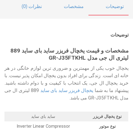
توضیحات
مشخصات
نظرات (0)
توضیحات
مشخصات و قیمت یخچال فریزر ساید بای ساید 889
لیتری ال جی مدل GR-J35FTKHL
یخچال خوب یکی از مهمترین و ضروری ترین لوازم خانگی در هر
خانه ای است. زندگی برای افراد بدون یخچال امکان پذیر نیست. با
خرید یخچال ال جی، یک انتخاب با کیفیت و با دوام داشته باشید.
پیشنهاد ما به شما
یخچال فریزر ساید بای ساید
889 لیتری ال جی
مدل GR-J35FTKHL می باشد.
نوع یخچال فریزر
ساید بای ساید
نوع موتور
Inverter Linear Compressor