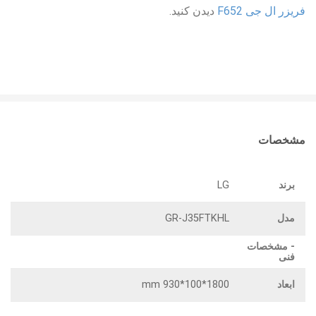
فریزر ال جی F652
دیدن کنید.
مشخصات
برند
LG
مدل
GR-J35FTKHL
- مشخصات
فنی
ابعاد
1800*100*930 mm