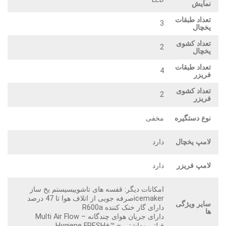
نمایش
تعداد طبقات
3
یخچال
تعداد کشوی
2
یخچال
تعداد طبقات
4
فریزر
تعداد کشوی
2
فریزر
نوع دستگیره
مخفی
لامپ یخچال
دارد
لامپ فریزر
دارد
امکانات دیگر: قفسه های تاشوییسیستم یخ ساز
icemakerصرفه جویی از اتلاف هوا تا 47 درصد
سایر ویژگی
دارای گاز خنک کننده R600a
ها
دارای جریان هوای چندگانه – Multi Air Flow
فیلتر بهداشتی – ™+Hygiene FRESH