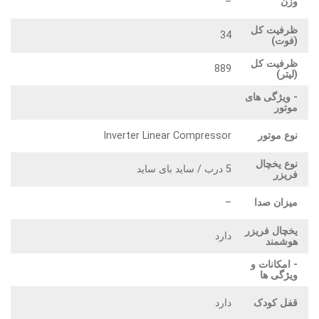
وزن
–
ظرفیت کل
34
(فوت)
ظرفیت کل
889
(لیتر)
- ویژگی های
موتور
نوع موتور
Inverter Linear Compressor
نوع یخچال
5 درب / ساید بای ساید
فریزر
میزان صدا
–
یخچال فریزر
دارد
هوشمند
- امکانات و
ویژگی ها
قفل کودک
دارد