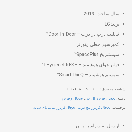
سال ساخت: 2019
برند: LG
قابلیت درب در درب – Door-In-Door™
کمپرسور خطی اینورتر
سیستم یخ SpacePlus™
فیلتر هوای هوشمند – HygieneFRESH+™
سیستم هوشمند – SmartThinQ™
شناسه محصول:
LG - GR-J35FTKHL
دسته:
یخچال فریزر ال جی
,
یخچال و فریزر
برچسب:
یخچال فریزر پنج درب
,
یخچال فریزر ساید بای ساید
ارسال به سراسر ایران