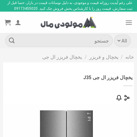
Ski
علی رغم آپدیت روزانه قیمت و موجودی، به دلیل نوسانات قیمت در بازار، حتما قبل از
ثبت سفارش، قیمت روز را با کارشناس بخش فروش چک کنید. 09173455020
t
conten
جستجو
برای:
خانه
/
یخچال و فریزر
/
یخچال فریزر ال جی
یخچال فریزر ال جی J35