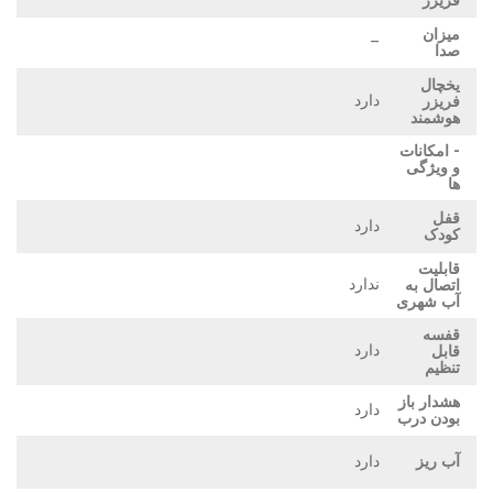
فریزر
میزان
–
صدا
یخچال
دارد
فریزر
هوشمند
- امکانات
و ویژگی
ها
قفل
دارد
کودک
قابلیت
ندارد
اتصال به
آب شهری
قفسه
دارد
قابل
تنظیم
هشدار باز
دارد
بودن درب
آب ریز
دارد