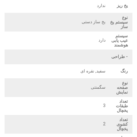
یخ ریز
ندارد
نوع
یخ ساز دستی
سیستم یخ
ساز
سیستم
دارد
عیب یابی
هوشمند
- طراحی
رنگ
سفید, نقره ای
نوع
سگمنتی
صفحه
نمایش
تعداد
3
طبقات
یخچال
تعداد
2
کشوی
یخچال