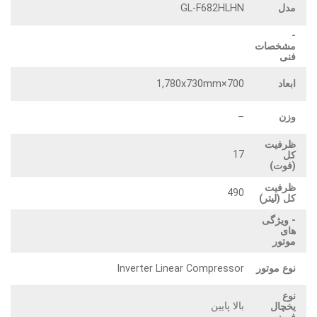
مدل
GL-F682HLHN
-
مشخصات
فنی
ابعاد
700×1,780x730mm
وزن
–
ظرفیت
17
کل
(فوت)
ظرفیت
490
کل (لیتر)
- ویژگی
های
موتور
نوع موتور
Inverter Linear Compressor
نوع
بالا پایین
یخچال