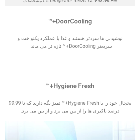
مشخصات LG refrigerator freezer GL-F682HLHN
DoorCooling+™
نوشیدنی ها سردتر هستند و غذا با عملکرد یکنواخت و
سریعتر DoorCooling+™ تازه تر می ماند.
Hygiene Fresh+™
یخچال خود را با Hygiene Fresh+™ تمیز نگه دارید که تا 99.99
درصد باکتری ها را از بین می برد و از بین می برد.