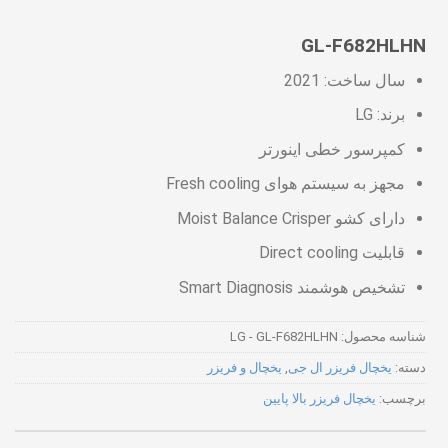
GL-F682HLHN
سال ساخت: 2021
برند: LG
کمپرسور خطی اینورتر
مجهز به سیستم هوای Fresh cooling
دارای کشو Moist Balance Crisper
قابلیت Direct cooling
تشخیص هوشمند Smart Diagnosis
شناسه محصول:
LG - GL-F682HLHN
دسته:
یخچال فریزر ال جی
,
یخچال و فریزر
برچسب:
یخچال فریزر بالا پایین