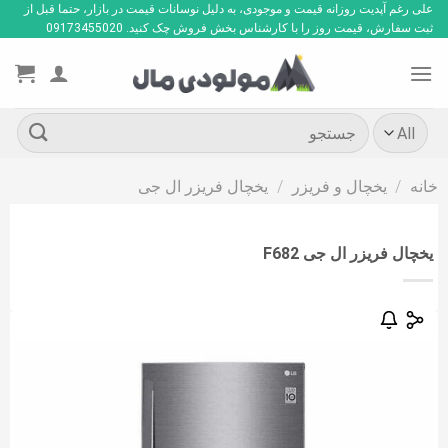
Ski
علی رغم آپدیت روزانه قیمت و موجودی، به دلیل نوسانات قیمت در بازار، حتما قبل از
ثبت سفارش، قیمت روز را با کارشناس بخش فروش چک کنید. 09173455020
t
conten
جستجو
برای:
خانه
/
یخچال و فریزر
/
یخچال فریزر ال جی
یخچال فریزر ال جی F682