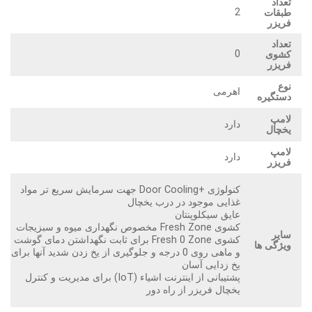
تعداد
2
طبقات
فریزر
تعداد
0
کشوی
فریزر
نوع
اهرمی
دستگیره
لامپ
دارد
یخچال
لامپ
دارد
فریزر
کنولوژی +Door Cooling جهت سرمایش سریع تر مواد
غذایی موجود در درب یخچال
عایق سیکلوپنتان
کشوی Fresh Zone مخصوص نگهداری میوه و سبزیجات
سایر
کشوی Fresh 0 Zone برای ثابت نگهداشتن دمای گوشت
ویژگی ها
و ماهی روی 0 درجه و جلوگیری از یخ زدن شدید آنها برای
یخ زدایی آسان
پشتیبانی از اینترنت اشیاء (IoT) برای مدیریت و کنترل
یخچال فریزر از راه دور