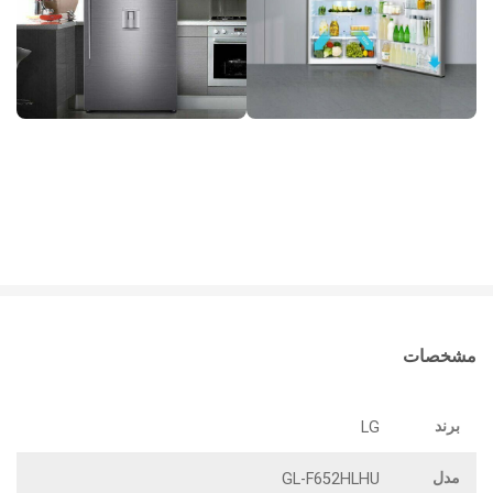
مشخصات
برند
LG
مدل
GL-F652HLHU