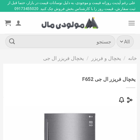
Ski
علی رغم آپدیت روزانه قیمت و موجودی، به دلیل نوسانات قیمت در بازار، حتما قبل از
ثبت سفارش، قیمت روز را با کارشناس بخش فروش چک کنید. 09173455020
t
conten
جستجو
برای:
خانه
/
یخچال و فریزر
/
یخچال فریزر ال جی
یخچال فریزر ال جی F652