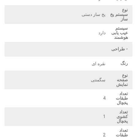
نوع
یخ ساز دستی
سیستم یخ
ساز
سیستم
دارد
عیب یابی
هوشمند
- طراحی
رنگ
نقره ای
نوع
سگمنتی
صفحه
نمایش
تعداد
4
طبقات
یخچال
تعداد
1
کشوی
یخچال
تعداد
2
طبقات