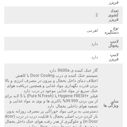
فریزر
تعداد
2
کشوی
فریزر
نوع
اهرمی
دستگیره
لامپ
دارد
یخچال
لامپ
دارد
فریزر
گاز خنک کننده‌ ی R600a: دارد
سیستم خنک کننده‌ ی درب Door Cooling با کاهش
اختلاف دمای داخل یخچال و بیرون در مصرف انرژی و بالا
بردن قدرت نگهداری مواد غذایی و همچنین دریافت هوای
خنک سریع ‌تر مواد غذایی موجود در درب: دارد
فیلتر +Hygiene FRESH یا (Pure N Fresh) با 5 لایه برای
از بین بردن 99.999% باکتری ها و بوی بد مواد غذایی و
سایر
ویژگی ها
تصفیه هوای داخلی یخچال: دارد
دسترسی به برخی مواد خوراکی پر مصرف روزانه بدون
باز کردن درب اصلی یخچال با قابلیت درب در درب (door
in Door) و جلوگیری از هدر رفت هوای خنک داخل یخچال
و مصرف انرژی توسط موتور یخچال: ندارد