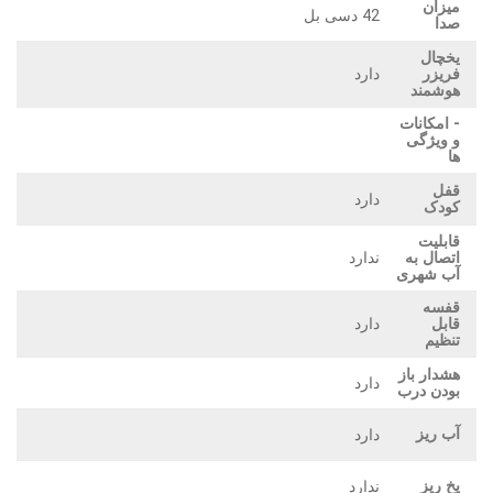
میزان
42 دسی بل
صدا
یخچال
دارد
فریزر
هوشمند
- امکانات
و ویژگی
ها
قفل
دارد
کودک
قابلیت
ندارد
اتصال به
آب شهری
قفسه
دارد
قابل
تنظیم
هشدار باز
دارد
بودن درب
آب ریز
دارد
یخ ریز
ندارد