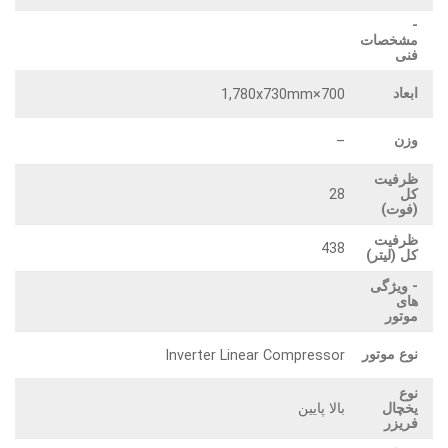
-
مشخصات
فنی
ابعاد
700×1,780x730mm
وزن
–
ظرفیت
28
کل
(فوت)
ظرفیت
438
کل (لیتر)
- ویژگی
های
موتور
نوع موتور
Inverter Linear Compressor
نوع
بالا پایین
یخچال
فریزر