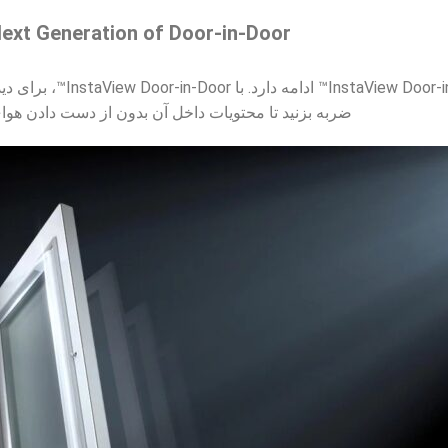
ext Generation of Door-in-Door™
تکامل Door-in-Door™ با
ضربه بزنید تا محتویات داخل آن بدون از دست دادن ه