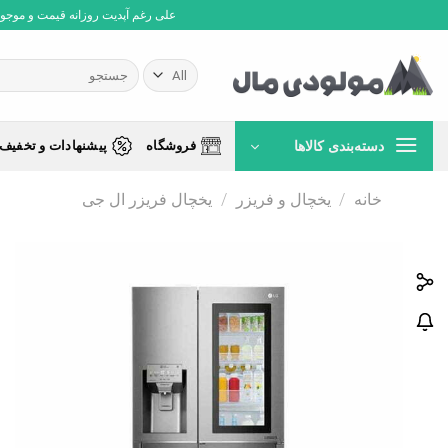
Ski
علی رغم آپدیت روزانه قیمت و موجودی،
t
conten
جستجو
برای:
دسته‌بندی کالاها
فروشگاه
پیشنهادات و تخفیف 
خانه
/
یخچال و فریزر
/
یخچال فریزر ال جی