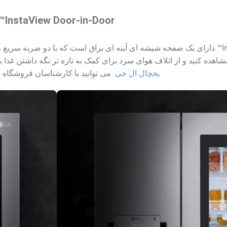
InstaView Door-in-Door™
یخچالInstaView Door-in-Door™ دارای یک صفحه شیشه ای آینه ای براق است که ب
شاهده کنید و از اتلاف هوای سرد برای کمک به تازه تر نگه داشتن غذا
یخچال ال جی
می توانید با کارشناسان فروشگاه ار