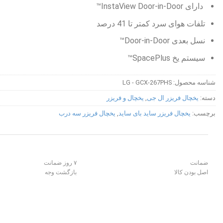
دارای InstaView Door-in-Door™
تلفات هوای سرد کمتر تا 41 درصد
نسل بعدی Door-in-Door™
سیستم یخ SpacePlus™
شناسه محصول:
LG - GCX-267PHS
دسته:
یخچال فریزر ال جی
,
یخچال و فریزر
برچسب:
یخچال فریزر ساید بای ساید
,
یخچال فریزر سه درب
ضمانت
۷ روز ضمانت
اصل بودن کالا
بازگشت وجه