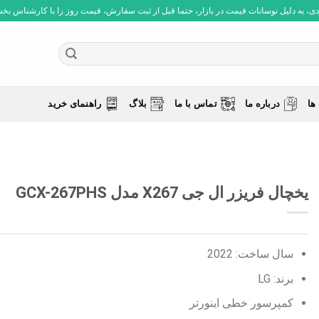
 به دلیل نوسانات قیمت در بازار، حتما قبل از ثبت سفارش، قیمت روز را با کارشناس بخش فروش چ
ها
درباره ما
تماس با ما
بلاگ
راهنمای خرید
یخچال فریزر ال جی X267 مدل GCX-267PHS
سال ساخت: 2022
برند: LG
کمپرسور خطی اینورتر