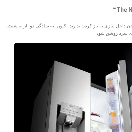
The N
 InstaView Door-in-Door™ ادامه دارد. با InstaView Door-in-Door™، برای دیدن داخل نیازی به باز کردن ندارید. اکنون، به سادگی دو بار به شیشه
وای سرد روشن شود.