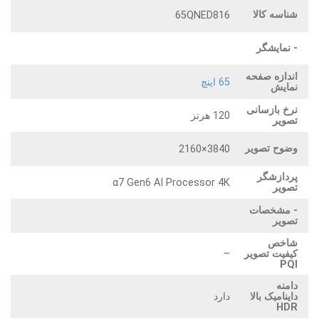
شناسه کالا
65QNED816
- نمایشگر
اندازه صفحه
65 اینچ
نمایش
نرخ بازسانی
120 هرتز
تصویر
وضوح تصویر
3840×2160
پردازشگر
α7 Gen6 AI Processor 4K
تصویر
- مشخصات
تصویر
شاخص
–
کیفیت تصویر
PQI
دامنه
دارد
داینامیک بالا
HDR