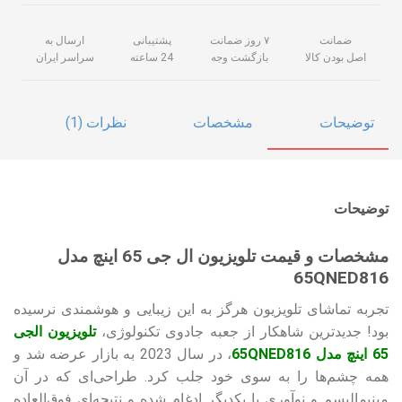
ضمانت
۷ روز ضمانت
پشتیبانی
ارسال به
اصل بودن کالا
بازگشت وجه
24 ساعته
سراسر ایران
توضیحات
مشخصات
نظرات (1)
توضیحات
مشخصات و قیمت تلویزیون ال جی 65 اینچ مدل
65QNED816
تجربه تماشای تلویزیون هرگز به این زیبایی و هوشمندی نرسیده
بود! جدیدترین شاهکار از جعبه جادوی تکنولوژی،
تلویزیون الجی
65 اینچ مدل 65QNED816
، در سال 2023 به بازار عرضه شد و
همه چشم‌ها را به سوی خود جلب کرد. طراحی‌ای که در آن
مینیمالیسم و نوآوری با یکدیگر ادغام شده و نتیجه‌ای فوق‌العاده