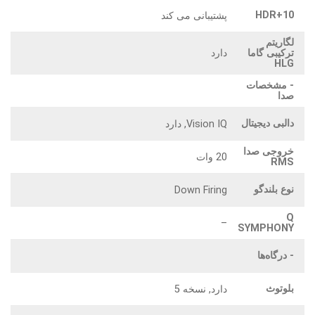
HDR+10
پشتیبانی می کند
لگاریتم
دارد
ترکیبی گاما
HLG
- مشخصات
صدا
دالبی دیجیتال
Vision IQ, دارد
خروجی صدا
20 وات
RMS
نوع بلندگو
Down Firing
Q
–
SYMPHONY
- درگاه‌ها
بلوتوث
دارد, نسخه 5