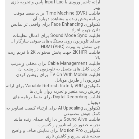
ارائه تاخیر ورودی یا Input Lag پایین و تجربه بازی
بهتر
قابلیت Time Machine (DVR) برای ضبط موقت
برنامه پخش زنده و مشاهده دوباره آن
تکنولوژی Face Enhancing برای واقعی تر نمایش
دادن چهره افراد
قابلیت Sound Mode Sync برای اعمال تنظیمات
صدای تلویزیون روی دستگاه های صوتی سازگار ال
جی متصل به پورت HDMI (ARC)
قابلیت 2K HFR جهت پخش محتوای 2K با فریم ریت
بالا
قابلیت Cable Management برای مخفی و مرتب
کردن کابل های متصل به تلویزیون در پشت آن
قابلیت TV On With Mobile برای روشن کردن
تلویزیون از طریق موبایل
تکنولوژی VRR یا Variable Refresh Rate برای ارائه
رفرش ریت متغیر و تجربه روان بازی ها
قابلیت Digital Recording برای ضبط برنامه های
دیجیتال
تکنولوژی AI Upscaling برای ارتقاء کیفیت تصاویر به
کمک هوش مصنوعی
قابلیت Sound Alive برای ارائه صدای زنده مانند
تجربه حضور در استادیوم و کنسرت
تکنولوژی Motion Pro برای نمایش صاف و واضح
صحنه های سریع و کاهش تاری