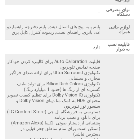
توان مصرفی
–
دستگاه
پابه, پایه, پیچ های اتصال دهنده پایه, دفترچه راهنما, دو
لوازم جانبی
همراه
عدد باتری, راهنمای نصب, ریموت کنترل, کابل برق
قابلیت نصب
دارد
به دیوار
قابلیت Auto Calibration برای کالیبره کردن خودکار
صفحه نمایش تلویزیون
تکنولوژی Ultra Surround برای ارائه صدای فراگیر
مجازی و سینمایی
تکنولوژی Billion Rich Colors برای تولید طیف
گسترده ای از رنگ ها (حدود 1 میلیارد رنگ)
تکنولوژی Dolby Vision IQ برای تنظیم کیفیت تصویر
محتوای HDR به کمک متا دیتای Dolby Vision و
سنسور نور تلویزیون
دسترسی به فروشگاه ال جی (LG Content Store)
برای دانلود و نصب برنامه
پشتیبانی از دستیار صوتی الکسا (Amazon Alexa)
(ممکن است برای تمام مناطق جغرافیایی در
دسترس نباشد)