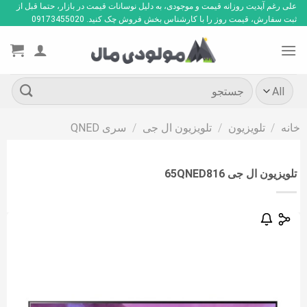
Ski
علی رغم آپدیت روزانه قیمت و موجودی، به دلیل نوسانات قیمت در بازار، حتما قبل از
ثبت سفارش، قیمت روز را با کارشناس بخش فروش چک کنید. 09173455020
t
conten
جستجو
برای:
خانه
/
تلویزیون
/
تلویزیون ال جی
/
سری QNED
تلویزیون ال جی 65QNED816