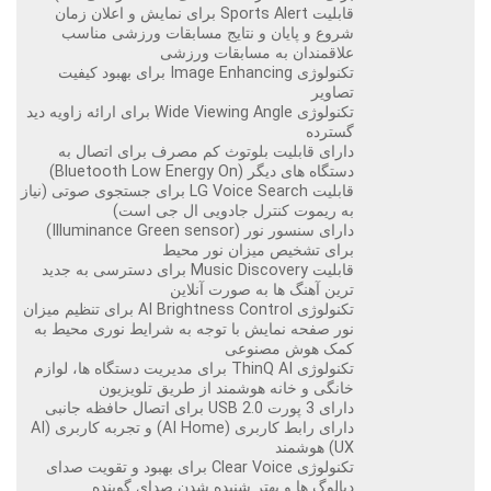
قابلیت Sports Alert برای نمایش و اعلان زمان
شروع و پایان و نتایج مسابقات ورزشی مناسب
علاقمندان به مسابقات ورزشی
تکنولوژی Image Enhancing برای بهبود کیفیت
تصاویر
تکنولوژی Wide Viewing Angle برای ارائه زاویه دید
گسترده
دارای قابلیت بلوتوث کم مصرف برای اتصال به
دستگاه های دیگر (Bluetooth Low Energy On)
قابلیت LG Voice Search برای جستجوی صوتی (نیاز
به ریموت کنترل جادویی ال جی است)
دارای سنسور نور (Illuminance Green sensor)
برای تشخیص میزان نور محیط
قابلیت Music Discovery برای دسترسی به جدید
ترین آهنگ ها به صورت آنلاین
تکنولوژی AI Brightness Control برای تنظیم میزان
نور صفحه نمایش با توجه به شرایط نوری محیط به
کمک هوش مصنوعی
تکنولوژی ThinQ AI برای مدیریت دستگاه ها، لوازم
خانگی و خانه هوشمند از طریق تلویزیون
دارای 3 پورت USB 2.0 برای اتصال حافظه جانبی
دارای رابط کاربری (AI Home) و تجربه کاربری (AI
UX) هوشمند
تکنولوژی Clear Voice برای بهبود و تقویت صدای
دیالوگ ها و بهتر شنیده شدن صدای گوینده