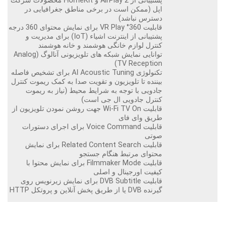
پشتیبانی از AirPlay 2 و HomeKit محصولات شرکت
اپل (ممکن است در برخی مناطق جغرافیایی در
دسترس نباشد)
قابلیت 360° VR Play برای نمایش محتوای 360 درجه
پشتیبانی از اینترنت اشیاء (IoT) برای مدیریت و
کنترل لوازم خانگی هوشمند و خانه هوشمند
توانایی نمایش شبکه های تلویزیونی آنالوگ (Analog
TV Reception)
تکنولوژی AI Acoustic Tuning برای تشخیص فاصله
بیننده تا تلویزیون و تقویت صدا به کمک ریموت کنترل
جادویی با توجه به شرایط محیط (نیاز به ریموت
کنترل جادویی ال جی است)
قابلیت Wi-Fi TV On جهت روشن نمودن تلویزیون از
طریق وای فای
قابلیت Voice Command برای اجرای دستورات
صوتی
قابلیت Related Content Search برای نمایش
محتوای مرتبط هنگام جستجو
قابلیت Filmmaker Mode برای نمایش محتوا با
کیفیت اورجینال و اصلی
قابلیت DVB Subtitle برای نمایش زیرنویس روی
گیرنده DVB یا از طریق پخش آنلاین و پروتکل HTTP