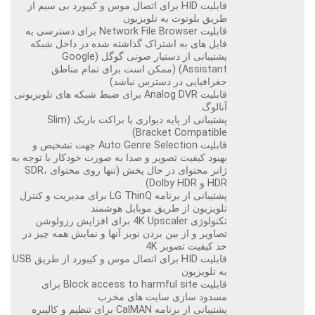
قابلیت HID برای اتصال موس و کیبورد بی سیم از
طریق بلوتوث به تلویزیون
قابلیت Network File Browser برای دسترسی به
فایل های به اشتراک گذاشته شده در داخل شبکه
پشتیبانی از دستیار صوتی گوگل (Google
Assistant) (ممکن است برای تمام مناطق
جغرافیایی در دسترس نباشد)
قابلیت Analog DVR برای ضبط شبکه های تلویزیونی
آنالوگ
پشتیبانی از پایه دیواری یا براکت باریک (Slim
Bracket Compatible)
قابلیت Auto Genre Selection جهت تشخیص و
بهبود کیفیت تصویر و صدا به صورت خودکار با توجه به
ژانر محتوای در حال پخش (تنها روی محتوای SDR،
HDR و Dolby HDR)
پشتیبانی از برنامه LG ThinQ برای مدیریت و کنترل
تلویزیون از طریق موبایل هوشمند
تکنولوژی 4K Upscaler برای افزایش رزولوشن
تصاویر و از بین بردن نویز آنها و نمایش همه چیز در
حد کیفیت تصویر 4K
قابلیت HID برای اتصال موس و کیبورد از طریق USB
به تلویزیون
قابلیت Block access to harmful site برای
مسدود سازی سایت های مخرب
پشتیبانی از برنامه CalMAN برای تنظیم و کالیبره