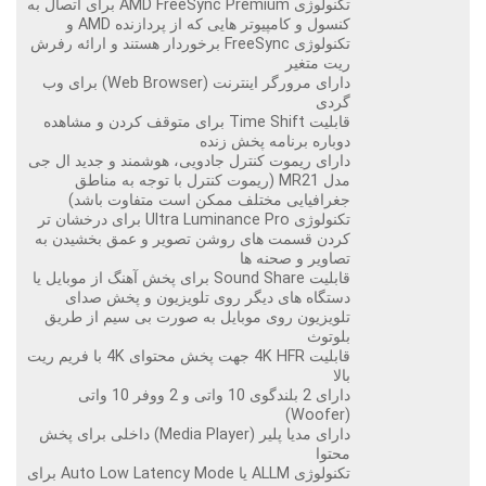
تکنولوژی AMD FreeSync Premium برای اتصال به
کنسول و کامپیوتر هایی که از پردازنده AMD و
تکنولوژی FreeSync برخوردار هستند و ارائه رفرش
ریت متغیر
دارای مرورگر اینترنت (Web Browser) برای وب
گردی
قابلیت Time Shift برای متوقف کردن و مشاهده
دوباره برنامه پخش زنده
دارای ریموت کنترل جادویی، هوشمند و جدید ال جی
مدل MR21 (ریموت کنترل با توجه به مناطق
جغرافیایی مختلف ممکن است متفاوت باشد)
تکنولوژی Ultra Luminance Pro برای درخشان تر
کردن قسمت های روشن تصویر و عمق بخشیدن به
تصاویر و صحنه ها
قابلیت Sound Share برای پخش آهنگ از موبایل یا
دستگاه های دیگر روی تلویزیون و پخش صدای
تلویزیون روی موبایل به صورت بی سیم از طریق
بلوتوث
قابلیت 4K HFR جهت پخش محتوای 4K با فریم ریت
بالا
دارای 2 بلندگوی 10 واتی و 2 ووفر 10 واتی
(Woofer)
دارای مدیا پلیر (Media Player) داخلی برای پخش
محتوا
تکنولوژی ALLM یا Auto Low Latency Mode برای