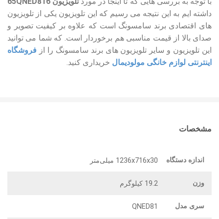
با توجه به بررسی هایی که تا اینجا در مورد
تلویزیون
65QNED816
داشته ایم به این نتیجه می رسیم که این تلویزیون یکی از تلویزیون
های اقتصادی برند سامسونگ است که علاوه بر کیفیت تصویر و
صدای بالا از قیمت مناسبی هم برخوردار است. که شما می توانید
این تلویزیون و سایر تلویزیون های برند سامسونگ را از
فروشگاه
اینترنتی لوازم خانگی مولودیمال
خریداری کنید.
مشخصات
اندازه دستگاه
1236x716x30 میلی‌متر
وزن
19.2 کیلوگرم
سری مدل
QNED81