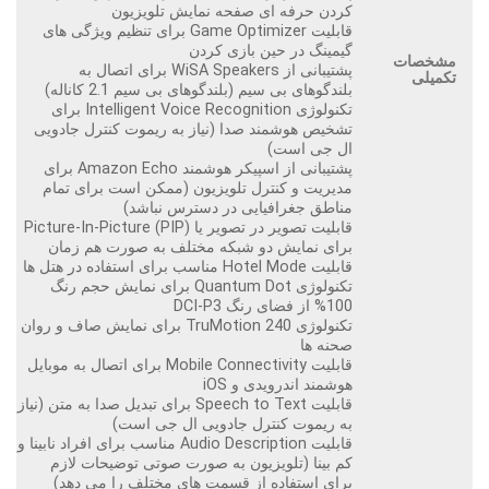
کردن حرفه ای صفحه نمایش تلویزیون
قابلیت Game Optimizer برای تنظیم ویژگی های
گیمینگ در حین بازی کردن
مشخصات
پشتیبانی از WiSA Speakers برای اتصال به
تکمیلی
بلندگوهای بی سیم (بلندگوهای بی سیم 2.1 کاناله)
تکنولوژی Intelligent Voice Recognition برای
تشخیص هوشمند صدا (نیاز به ریموت کنترل جادویی
ال جی است)
پشتیبانی از اسپیکر هوشمند Amazon Echo برای
مدیریت و کنترل تلویزیون (ممکن است برای تمام
مناطق جغرافیایی در دسترس نباشد)
قابلیت تصویر در تصویر یا Picture-In-Picture (PIP)
برای نمایش دو شبکه مختلف به صورت هم زمان
قابلیت Hotel Mode مناسب برای استفاده در هتل ها
تکنولوژی Quantum Dot برای نمایش حجم رنگ
100% از فضای رنگ DCI-P3
تکنولوژی TruMotion 240 برای نمایش صاف و روان
صحنه ها
قابلیت Mobile Connectivity برای اتصال به موبایل
هوشمند اندرویدی و iOS
قابلیت Speech to Text برای تبدیل صدا به متن (نیاز
به ریموت کنترل جادویی ال جی است)
قابلیت Audio Description مناسب برای افراد نابینا و
کم بینا (تلویزیون به صورت صوتی توضیحات لازم
برای استفاده از قسمت های مختلف را می دهد)