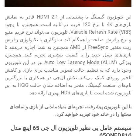
این تلویزیون گیمینگ با پشتیبانی از HDMI 2.1 قادر به نمایش
بازی‌های 4K با نرخ 120 فریم در ثانیه است. همچنین، با وجود
Variable Refresh Rate (VRR)، تلویزیون می‌تواند نرخ فریم منبع
و نرخ رفرش صفحه را همگام کند. سازگاری با تکنولوژی رفرش
ریت متغیر FreeSync از AMD همچنین به شما اجازه می‌دهد تا
بازی‌های نسل جدید را با کیفیت بیشتری تجربه کنید. همچنین،
ویژگی Auto Low Latency Mode (ALLM) نیز در این تلویزیون
وجود دارد که به تنظیم حالت تصویر مناسب برای بازی و کاهش
تاخیر ورودی کمک می‌کند. تلاش ال‌جی در همکاری با بزرگترین
نام‌های صنعت گیمینگ، منجر به اضافه شدن حالت HGiG به این
تلویزیون شده است تا بازی‌های HDR بهتری ارائه دهد.
با این تلویزیون پیشرفته، تجربه‌ای به‌یادماندنی از بازی و تماشای
محتوا را در خانه خود تجربه خواهید کرد.
سیستم عامل بی نظیر تلویزیون ال جی 65 اینچ مدل
65QNED816