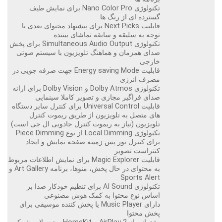
تکنولوژی Nano Color Pro برای نمایش طیف
گسترده ای از رنگ ها
قابلیت Next Picks برای پیشنهاد محتوای بعدی با
توجه به سلیقه و سابقه تماشای بیننده
تکنولوژی Simultaneous Audio Output برای پخش
صدای همزمان و هماهنگ تلویزیون با سیستم صوتی
خارجی
قابلیت Energy saving Mode جهت صرفه جویی در
مصرف انرژی
تکنولوژی Dolby Atmos و Dolby Vision برای ارائه
صدای فراگیر مجازی و تصویر کاملا سینمایی
قابلیت Universal Control برای کنترل سایر دستگاه
های متصل به تلویزیون از طریق ریموت کنترل
تلویزیون (نیاز به ریموت کنترل جادویی ال جی است)
تکنولوژی Local Dimming از نوع Piece Dimming
برای کنترل نور پس زمینه صفحه نمایش و ایجاد
کنتراست تصویر
قابلیت Magic Explorer برای نمایش اطلاعات مربوط
به محتوای در حال پخش، منوها، برنامه Art Gallery و
Sports Alert
تکنولوژی AI Sound برای تنظیم خودکار صدا بر
اساس نوع محتوا به کمک هوش مصنوعی
دارای Music Player یا پخش کننده موسیقی برای
پخش محتوا