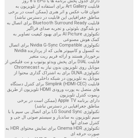
دارای جدول پخش برنامه ها یا EPG تا 8 روز
قابلیت Art Gallery برای استفاده از تلویزیون به
عنوان قاب عکس و اثر هنری (ممکن است در برخی
مناطق جغرافیایی این قابلیت در دسترس نباشد)
قابلیت Bluetooth Surround Ready برای اتصال به
دو بلندگوی بلوتوثی و تجربه صدای فراگیر
تکنولوژی AI Picture برای بهبود کیفیت تصاویر به
کمک هوش مصنوعی
تکنولوژی Nvidia G-Sync Compatible برای اتصال
به کنسول و کامپیوتر هایی که از پردازنده Nvidia
برخوردار هستند و ارائه فریم ریت متغیر
قابلیت DIAL برای پخش ویدئو یوتیوب و نت فلیکس از
موبایل روی تلویزیون بدون نیاز به Chromecast
تکنولوژی DLNA برای به اشتراک گذاری محتوا از
موبایل به تلویزیون در شبکه داخلی
قابلیت Simplink (HDMI-CEC) برای کنترل دستگاه
های متصل به پورت ورودی HDMI تلویزیون از طریق
ریموت کنترل تلویزیون
دارای برنامه Apple TV (ممکن است در برخی
مناطق جغرافیایی در دسترس نباشد)
تکنولوژی LG Sound Sync برای اتصال بی سیم یا با
سیم تلویزیون به ساندبار و سیستم صوتی ال جی و
کنترل صدای آنها
تکنولوژی Cinema HDR برای نمایش محتوای HDR به
صورت حرفه ای