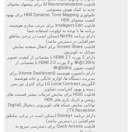
قابلیت AI Recommendation برای پیشنهاد محتوای
جدید به کمک هوش مصنوعی
تکنولوژی HDR Dynamic Tone Mapping برای بهبود
کیفیت محتوای HDR
قابلیت Intelligent Edit برای مرتب سازی هوشمند
برنامه ها با توجه به اولویت استفاده شما
دارای برنامه Netflix (ممکن است در برخی مناطق
جغرافیایی در دسترس نباشد)
قابلیت Screen Share برای انتقال صفحه نمایش
موبایل به تلویزیون
دارای 2 پورت HDMI 2.1 با پشتیبانی از کیفیت تصویر
4K@120Hz و 2 پورت HDMI 2.0 با پشتیبانی از
کیفیت تصویر 4K@60Hz
دارای داشبورد هوشمند (Home Dashboard) برای
مدیریت دستگاه ها، لوازم خانگی و خانه هوشمند
الگوریتم LG Local Contrast برای کنترل نور پس
زمینه و بهبود کنتراست تصاویر
قابلیت HGiG برای نمایش جزئیات بیشتر قسمت های
روشن و تاریک بازی های HDR
توانایی نمایش شبکه های تلویزیونی دیجیتال (Digital
TV Reception)
دارای برنامه +Disney (ممکن است در برخی مناطق
جغرافیایی در دسترس نباشد)
قابلیت Quick Access برای دسترسی سریع به
برنامه ها