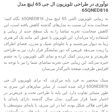
نوآوری در طراحی تلویزیون ال جی 65 اینچ مدل
65QNED816
به زیبایی تلویزیون الجی 65 اینچ مدل 65QNED816 نگاه کنید؛
ضخامت بدنه آن نسبت به مدل‌های گذشته کاهش یافته است، این
کاهش ضخامت، تجربه تماشا را به یک سطح جدید از زیبایی و
استفاده راه می‌اندازد. این تلویزیون با عمق کم، مانند یک اثر هنری
زیبا به دیوار می‌چسبد و با جلوه‌ای شیک و مدرن، فضای اطراف
را زینت می‌دهد. فریمی که دور نمایشگر قرار دارد، نیز به طراحی
ظریف‌تر و مدرن‌تر کمک کرده و نمای کلی تلویزیون را به چشم
خیره می‌کند. این زیبایی حتی تجربه تماشای شما را نیز با توجه به
افزایش ظرفیت صفحه تاثیرگذار می‌سازد.
سبک منحصر به فرد پایه مرکزی، که برای تلویزیون ال جی
65QNED816 ارائه شده است، از سایر سایزهای این سری به
طور متمایز تفاوت دارد. این پایه با طراحی تخت و عریض‌تر در
اختیار شما قرار می‌گیرد. مدل سال گذشته دارای پایه‌ای با
طراحی هلالی شکل بوده، اما در این سری، با پایه‌ای متوسطی با
شکل جذاب و مدرن مواجه هستیم. این پایه قادر به نگهداشتن