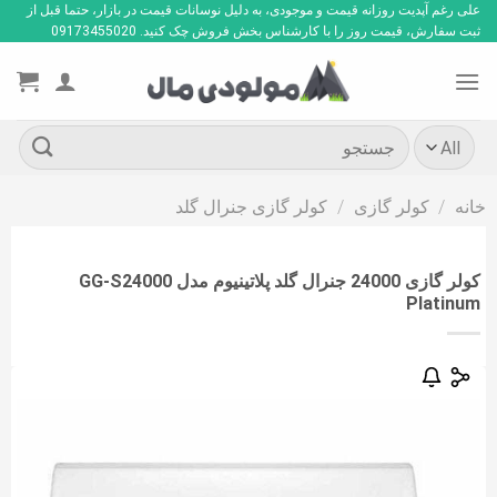
Ski
علی رغم آپدیت روزانه قیمت و موجودی، به دلیل نوسانات قیمت در بازار، حتما قبل از
ثبت سفارش، قیمت روز را با کارشناس بخش فروش چک کنید. 09173455020
t
conten
جستجو
برای:
خانه
/
کولر گازی
/
کولر گازی جنرال گلد
کولر گازی 24000 جنرال گلد پلاتینیوم مدل GG-S24000
Platinum