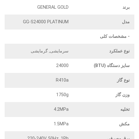
برند
GENERAL GOLD
مدل
GG-S24000 PLATINUM
- مشخصات کلی
نوع عملکرد
سرمایشی, گرمایشی
سایز دستگاه (BTU)
24000
نوع گاز
R410a
وزن گاز
1750g
تخلیه
4.2MPa
مکش
1.5MPa
برق مصرفی
220-240V, 50Hz, 1Ph