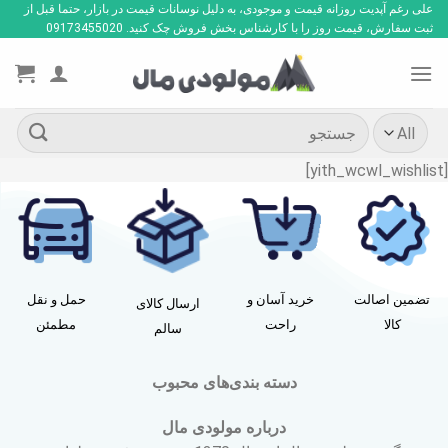
Ski
علی رغم آپدیت روزانه قیمت و موجودی، به دلیل نوسانات قیمت در بازار، حتما قبل از
ثبت سفارش، قیمت روز را با کارشناس بخش فروش چک کنید. 09173455020
t
conten
جستجو
برای:
[yith_wcwl_wishlist]
تضمین اصالت
خرید آسان و
حمل و نقل
ارسال کالای
کالا
راحت
مطمئن
سالم
دسته بندی‌های محبوب
درباره مولودی مال