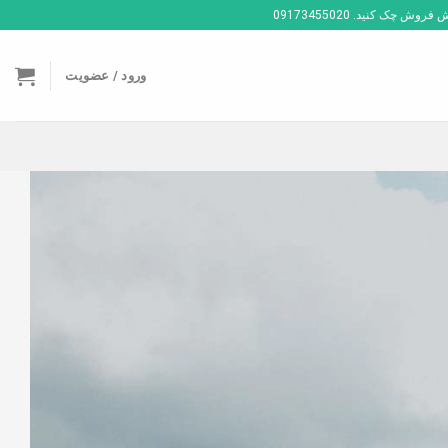
ک کنید. 09173455020
ورود / عضویت